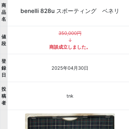
商
benelli 828u スポーティング ベネリ
品
名
350,000円
値
↓
段
商談成立しました。
登
録
2025年04月30日
日
投
稿
tnk
者