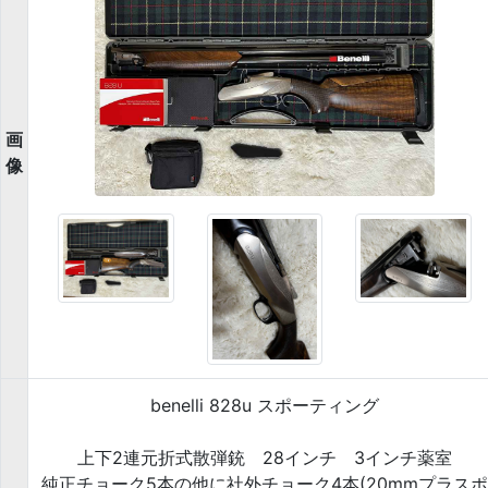
画
像
benelli 828u スポーティング
上下2連元折式散弾銃 28インチ 3インチ薬室
純正チョーク5本の他に社外チョーク4本(20mmプラスポ