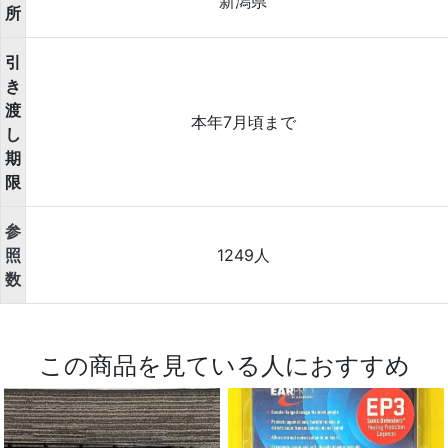
新潟県
所
引
き
渡
本年7月頃まで
し
期
限
参
照
1249人
数
この商品を見ている人におすすめ