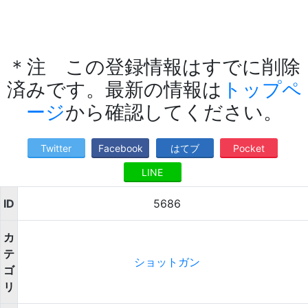
＊注 この登録情報はすでに削除
済みです。最新の情報は
トップペ
ージ
から確認してください。
Twitter
Facebook
はてブ
Pocket
LINE
ID
5686
カ
テ
ショットガン
ゴ
リ