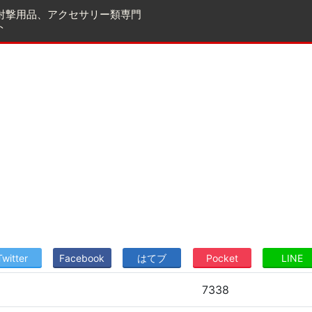
射撃用品、アクセサリー類専門
ト
Twitter
Facebook
はてブ
Pocket
LINE
7338