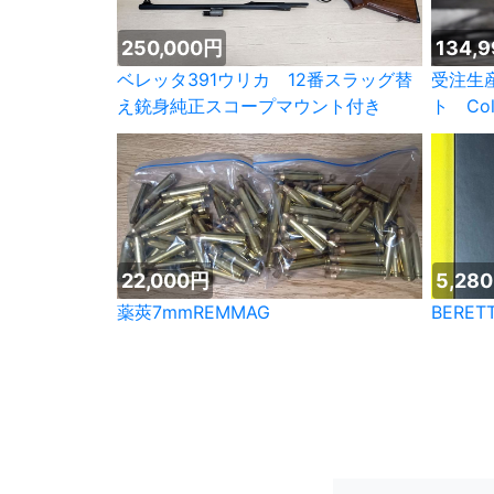
250,000円
134,
ベレッタ391ウリカ 12番スラッグ替
受注生
え銃身純正スコープマウント付き
ト Col
22,000円
5,28
薬莢7mmREMMAG
BERE