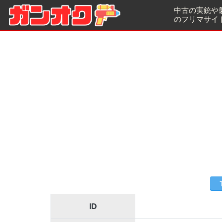
中古の実銃や
のフリマサイ
ID