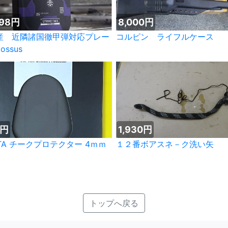
998円
8,000円
産 近隣諸国徹甲弾対応プレー
コルピン ライフルケース
ossus
0円
1,930円
TTA チークプロテクター 4ｍｍ
１２番ボアスネ－ク洗い矢
トップへ戻る