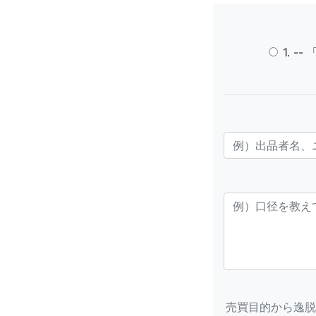
1. 
売買目的から逸脱