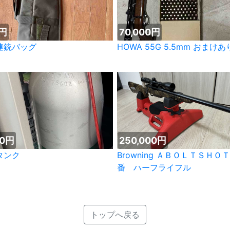
0円
70,000円
連銃バッグ
HOWA 55G 5.5mm おまけあ
00円
250,000円
タンク
Browning ＡＢＯＬＴＳＨＯＴ
番 ハーフライフル
トップへ戻る