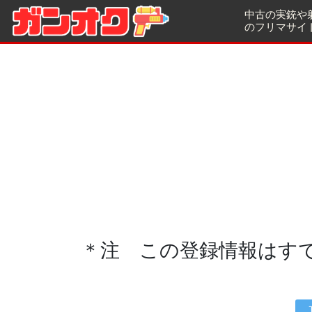
中古の実銃や
のフリマサイ
＊注 この登録情報はす