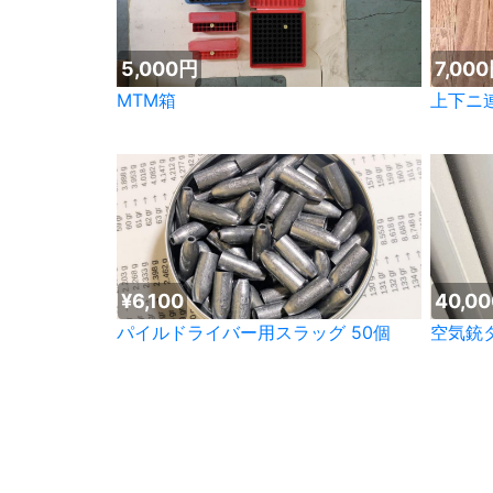
5,000円
7,00
MTM箱
上下ニ
¥6,100
40,0
パイルドライバー用スラッグ 50個
空気銃