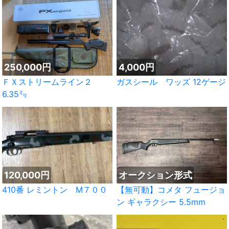
250,000円
4,000円
ＦＸストリームライン２
ガスシール ワッズ 12ゲージ
6.35㍉
120,000円
オークション形式
410番 レミントン M７００
【無可動】コメタ フュージョ
ン ギャラクシー 5.5mm