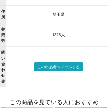
住
埼玉県
所
参
照
1376人
数
問
い
合
この出品者へメールする
わ
せ
先
この商品を見ている人におすすめ