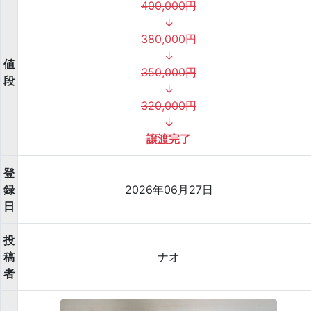
400,000円
↓
380,000円
↓
値
350,000円
段
↓
320,000円
↓
譲渡完了
登
録
2026年06月27日
日
投
稿
ナオ
者