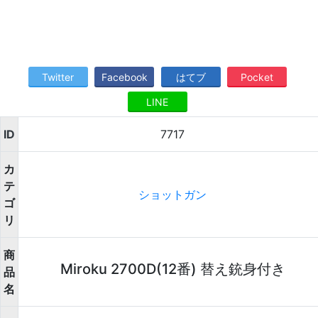
Twitter
Facebook
はてブ
Pocket
LINE
ID
7717
カ
テ
ショットガン
ゴ
リ
商
Miroku 2700D(12番) 替え銃身付き
品
名