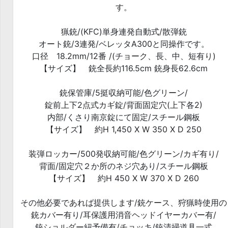
す。
猟銃/(KFC)単身連発自動式/散弾銃
オート銃/3連発/ベレッタA300と同操作です。
口径 18.2mm/12番 /(チョーク、長、中、短有り)
【サイズ】 銃全長約116.5cm 銃身長62.6cm
銃保管庫/5挺収納可能/色グリーン/
錠前上下2点式カギ錠/背面固定穴(上下各2)
内部/くさり南京錠にて固定/スチール鋼板
【サイズ】 約H 1,450 X W 350 X D 250
装弾ロッカー/500発収納可能/色グリーン/カギ有り/
背面/固定穴２か所のネジ穴あり/スチール鋼板
【サイズ】 約H 450 X W 370 X D 260
その他必要であれば提供します/銃ケース、狩猟時使用の
銃カバー有り/耳保護用消音ヘッドイヤーカバー有/
銃ショルダー紐予備有/チョッキ/銃清掃道具一式