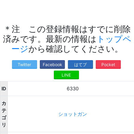
＊注 この登録情報はすでに削除
済みです。最新の情報は
トップペ
ージ
から確認してください。
Twitter
Facebook
はてブ
Pocket
LINE
ID
6330
カ
テ
ショットガン
ゴ
リ