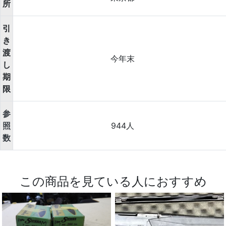
所
引
き
渡
今年末
し
期
限
参
照
944人
数
この商品を見ている人におすすめ