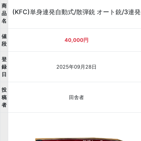
商
(KFC)単身連発自動式/散弾銃 オート銃/3連発
品
名
値
40,000円
段
登
録
2025年09月28日
日
投
稿
田舎者
者