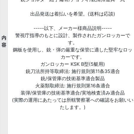
出品発送は着払いを希望。(送料は応談)
-----以下、メーカー様商品説明-----
警視庁指導のもとに設計、製作されたガンロッカーで
内
す。
容
鋼板を使用し、銃・弾の厳重な保管に適した堅牢なロッ
カーです。
ガンロッカー KSK B型(5艇用)
銃刀法所持等取締法: 施行規則第11条35適合
銃/保管庫の技術基準適合製品
火薬類取締法: 施行規則第16条適合
装弾/保管庫の技術基準適合/実地検査済み適合品
(実際の運用にあたっては所轄警察署への確認をお願いい
たします。)