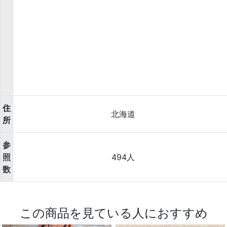
住
北海道
所
参
照
494人
数
この商品を見ている人におすすめ