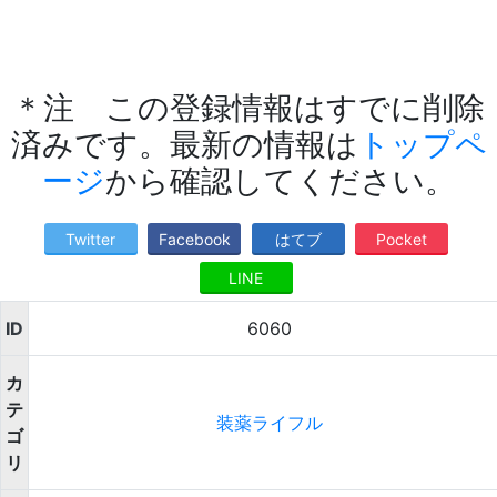
＊注 この登録情報はすでに削除
済みです。最新の情報は
トップペ
ージ
から確認してください。
Twitter
Facebook
はてブ
Pocket
LINE
ID
6060
カ
テ
装薬ライフル
ゴ
リ