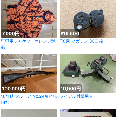
7,000円
¥16,500
狩猟用ジャケットオレンジ迷
FX 用 マガジン 30口径
彩
100,000円
10,000円
無可動 ブルーノ Vz.24短小銃
ライフル射撃用台
旧加工