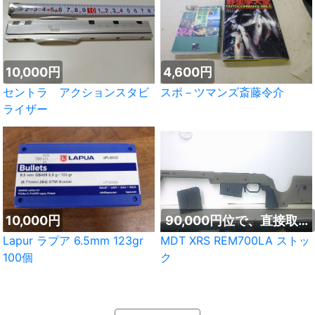
10,000円
4,600円
セントラ アクションスタビ
スポ－ツマンズ斎藤令介
ライザー
10,000円
90,000円位で、直接取引
なら1割引き
Lapur ラプア 6.5mm 123gr
MDT XRS REM700LA ストッ
100個
ク