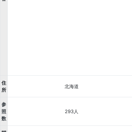
住
北海道
所
参
照
293人
数