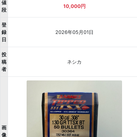
値
10,000円
段
登
録
2026年05月01日
日
投
稿
ネシカ
者
画
像