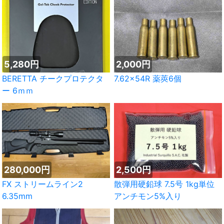
5,280円
2,000円
BERETTA チークプロテクタ
7.62x54R 薬莢6個
ー 6ｍｍ
280,000円
2,500円
FX ストリームライン2
散弾用硬鉛球 7.5号 1kg単位
6.35mm
アンチモン5%入り