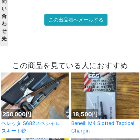
問
い
合
この出品者へメールする
わ
せ
先
この商品を見ている人におすすめ
250,000円
18,500円
ベレッタ S682スペシャル
Benelli M4 Slotted Tactical
スキート銃
Chargin