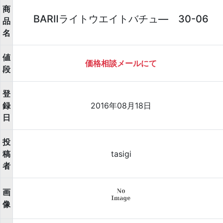
商
BARⅡライトウエイトバチュ― 30-06
品
名
値
価格相談メールにて
段
登
録
2016年08月18日
日
投
稿
tasigi
者
画
像