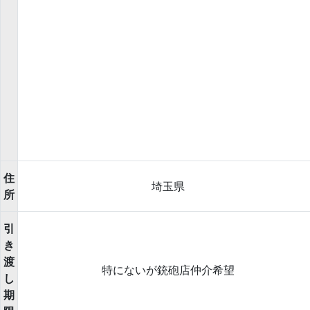
住
埼玉県
所
引
き
渡
特にないが銃砲店仲介希望
し
期