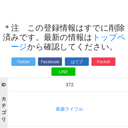
＊注 この登録情報はすでに削除
済みです。最新の情報は
トップペ
ージ
から確認してください。
Twitter
Facebook
はてブ
Pocket
LINE
ID
372
カ
テ
装薬ライフル
ゴ
リ