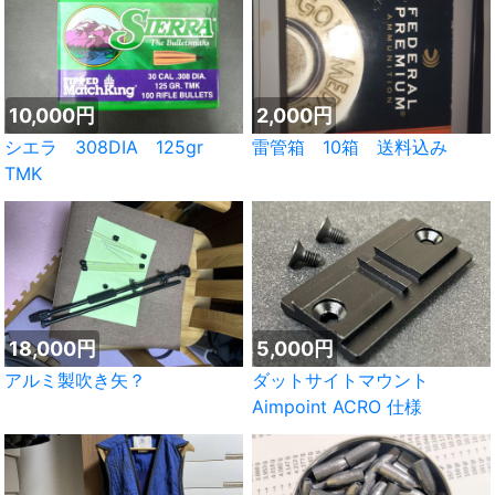
10,000円
2,000円
シエラ 308DIA 125gr
雷管箱 10箱 送料込み
TMK
18,000円
5,000円
アルミ製吹き矢？
ダットサイトマウント
Aimpoint ACRO 仕様