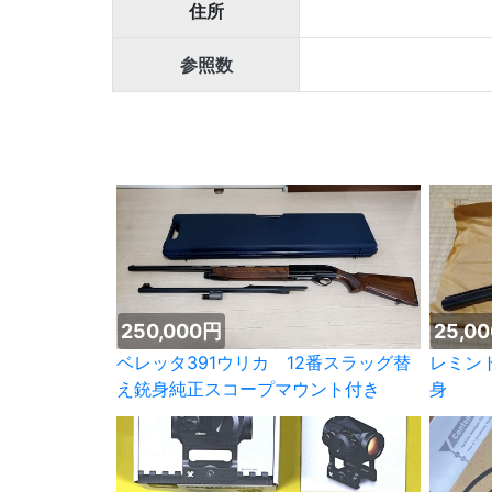
住所
参照数
250,000円
25,0
ベレッタ391ウリカ 12番スラッグ替
レミントン870 1
え銃身純正スコープマウント付き
身