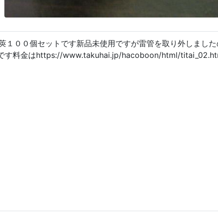
莢１００個セットです新品未使用ですが雷管を取り外しました
はhttps://www.takuhai.jp/hacoboon/html/tit