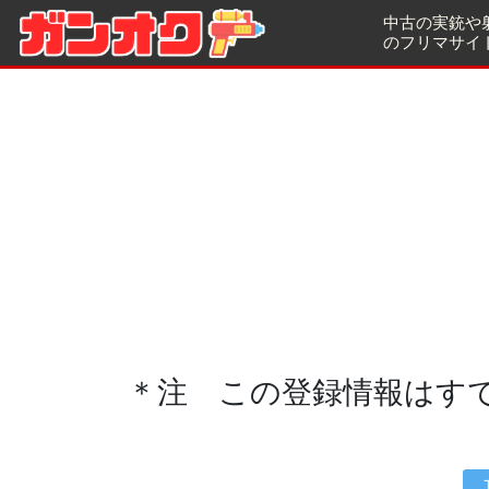
中古の実銃や
のフリマサイ
＊注 この登録情報はす