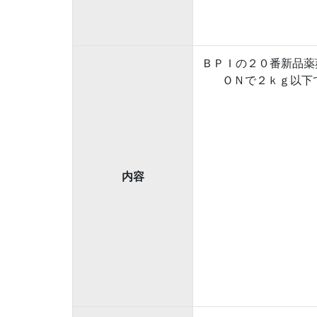
ＢＰＩの２０番新品薬
ＯＮで２ｋｇ以下です料金
内容