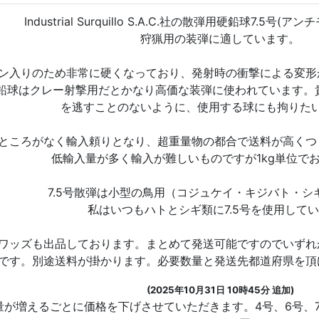
Industrial Surquillo S.A.C.社の散弾用硬鉛球7.5号
狩猟用の装弾に適しています。
ン入りのため非常に硬くなっており、発射時の衝撃による変形
鉛球はクレー射撃用だとかなり高価な装弾に使われています。
を逃すことのないように、使用する球にも拘りた
ところがなく輸入頼りとなり、超重量物の都合で送料が高くつ
低輸入量が多く輸入が難しいものですが1kg単位で
7.5号散弾は小型の鳥用（コジュケイ・キジバト・シ
私はいつもハトとシギ類に7.5号を使用して
ワッズも出品しております。まとめて発送可能ですのでいずれ
です。別途送料が掛かります。必要数量と発送先都道府県を頂
(2025年10月31日 10時45分 追加)
量が増えるごとに価格を下げさせていただきます。4号、6号、7