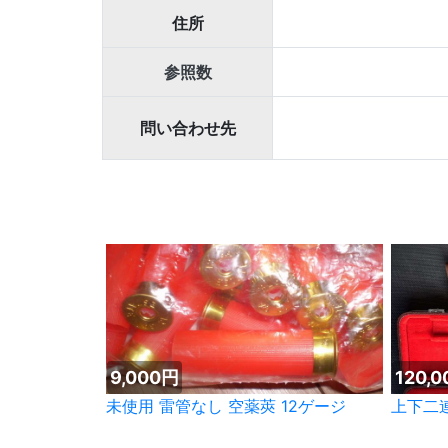
住所
参照数
問い合わせ先
9,000円
120,
未使用 雷管なし 空薬莢 12ゲージ
上下二連