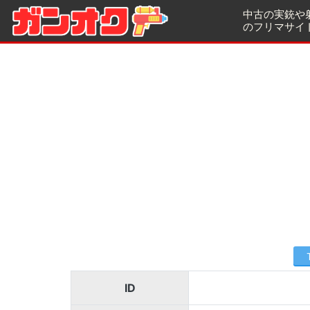
中古の実銃や
のフリマサイ
ID