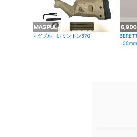
MAGPUL
6,90
マグプル レミントン870
BERET
+20m