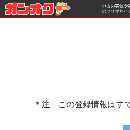
中古の実銃や
のフリマサイ
＊注 この登録情報はす