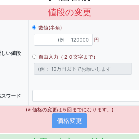
値段の変更
数値(半角)
円
新しい値段
自由入力（２０文字まで）
パスワード
(※ 価格の変更は５回までになります。)