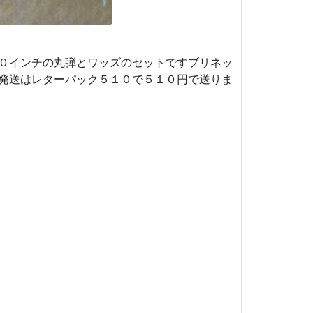
０インチの丸弾とワッズのセットですブリネッ
発送はレターパック５１０で５１０円で送りま