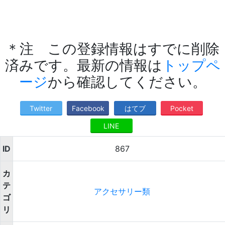
＊注 この登録情報はすでに削除
済みです。最新の情報は
トップペ
ージ
から確認してください。
Twitter
Facebook
はてブ
Pocket
LINE
ID
867
カ
テ
アクセサリー類
ゴ
リ