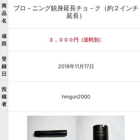
商
ブロ－ニング銃身延長チョ－ク（約２インチ
品
延長）
名
値
３，０００円（送料別）
段
登
録
2018年11月17日
日
投
稿
hmgun2000
者