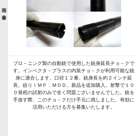
画
像
ブロ－ニング製の自動銃で使用した銃身延長チョ－クで
す。インベクタ－プラスの内装チョ－クが利用可能な銃
身に適合します。口径１２番。銃身長を約２インチ延
長。絞りＩＭＰ．ＭＯＤ。新品を追加購入。射撃で１０
０発程の試射のみで全く問題ございませんでした。銃を
手放す際、このチョ－クだけ手元に残しました。有効に
活用いただける方を募集いたします。