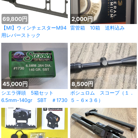
69,800円
2,000円
【MI】ウィンチェスターM94
雷管箱 10箱 送料込み
用レバーストック
45,000円
8,500円
シエラ弾頭 5箱セット
ボシュロム スコープ（１．
6.5mm-140gr SBT ＃1730
５－６×３６）