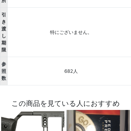
所
引
き
渡
特にございません。
し
期
限
参
照
682人
数
この商品を見ている人におすすめ