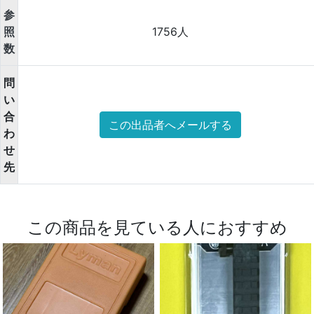
参
照
1756人
数
問
い
合
この出品者へメールする
わ
せ
先
この商品を見ている人におすすめ