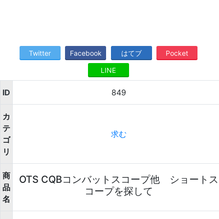
Twitter
Facebook
はてブ
Pocket
LINE
ID
849
カ
テ
求む
ゴ
リ
商
OTS CQBコンバットスコープ他 ショートス
品
コープを探して
名