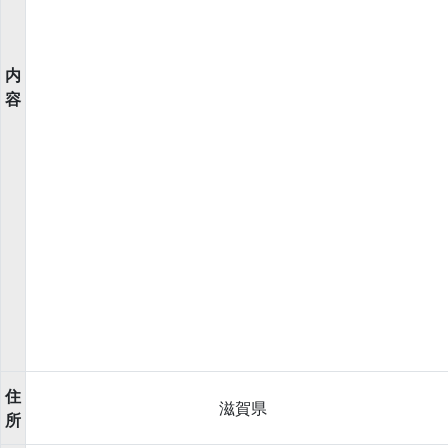
内
容
住
滋賀県
所