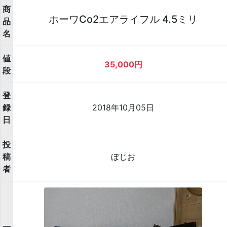
商
ホーワCo2エアライフル 4.5ミリ
品
名
値
35,000円
段
登
録
2018年10月05日
日
投
稿
ぼじお
者