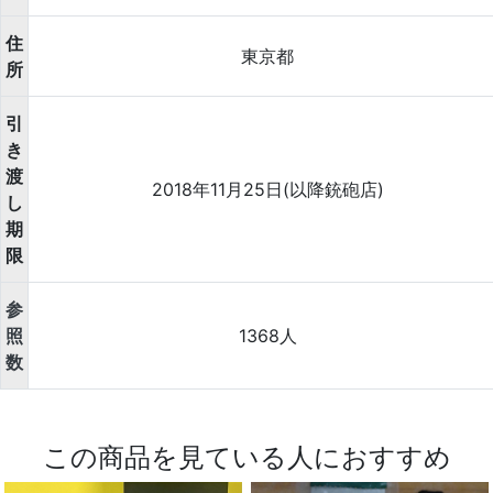
住
東京都
所
引
き
渡
2018年11月25日(以降銃砲店)
し
期
限
参
照
1368人
数
この商品を見ている人におすすめ