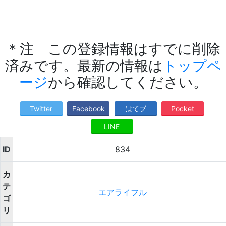
＊注 この登録情報はすでに削除
済みです。最新の情報は
トップペ
ージ
から確認してください。
Twitter
Facebook
はてブ
Pocket
LINE
ID
834
カ
テ
エアライフル
ゴ
リ