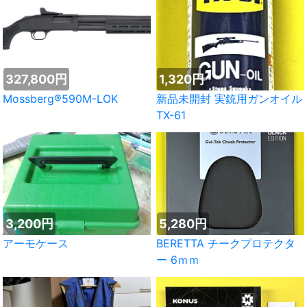
327,800円
1,320円
Mossberg®590M-LOK
新品未開封 実銃用ガンオイル
TX-61
3,200円
5,280円
アーモケース
BERETTA チークプロテクタ
ー 6ｍｍ