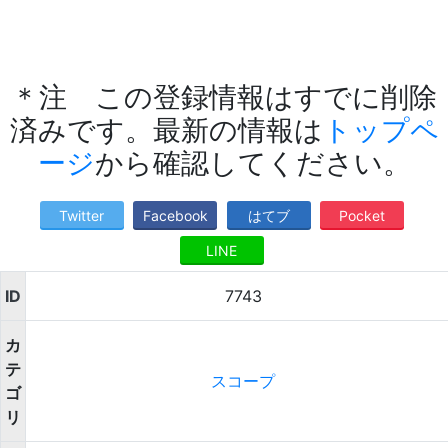
＊注 この登録情報はすでに削除
済みです。最新の情報は
トップペ
ージ
から確認してください。
Twitter
Facebook
はてブ
Pocket
LINE
ID
7743
カ
テ
スコープ
ゴ
リ