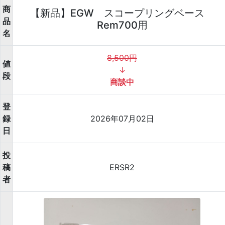
商
【新品】EGW スコープリングベース
品
Rem700用
名
8,500円
値
↓
段
商談中
登
録
2026年07月02日
日
投
稿
ERSR2
者