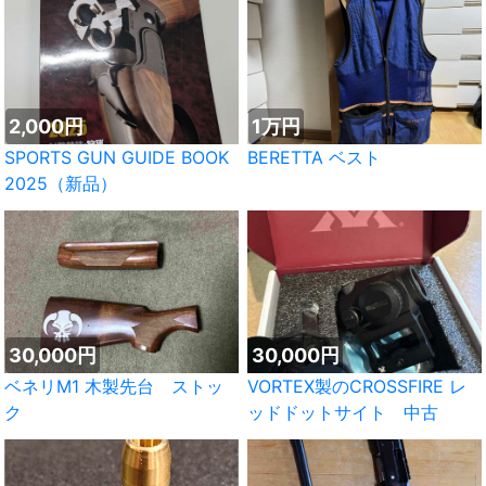
2,000円
1万円
SPORTS GUN GUIDE BOOK
BERETTA ベスト
2025（新品）
30,000円
30,000円
ベネリM1 木製先台 ストッ
VORTEX製のCROSSFIRE レ
ク
ッドドットサイト 中古