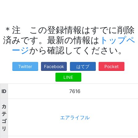
＊注 この登録情報はすでに削除
済みです。最新の情報は
トップペ
ージ
から確認してください。
Twitter
Facebook
はてブ
Pocket
LINE
ID
7616
カ
テ
エアライフル
ゴ
リ