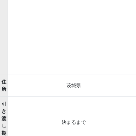
住
茨城県
所
引
き
渡
決まるまで
し
期