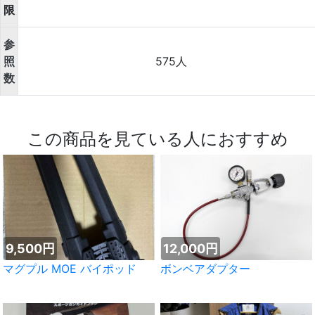
限
参
照
575人
数
この商品を見ている人におすすめ
9,500円
12,000円
マグプル MOE バイポッド
ボンベアダプター