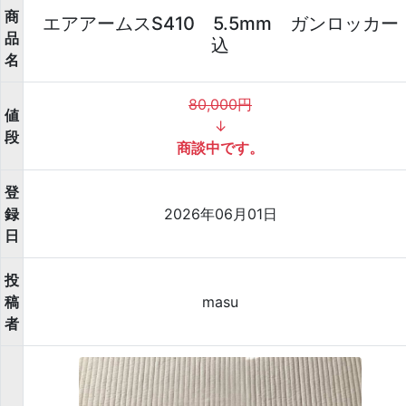
商
エアアームスS410 5.5mm ガンロッカー
品
込
名
80,000円
値
↓
段
商談中です。
登
録
2026年06月01日
日
投
稿
masu
者