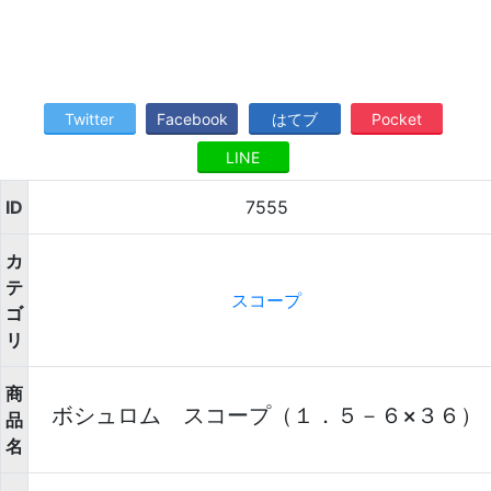
Twitter
Facebook
はてブ
Pocket
LINE
ID
7555
カ
テ
スコープ
ゴ
リ
商
ボシュロム スコープ（１．５－６×３６）
品
名