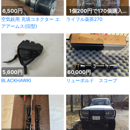
6,500円
1個200円で170個購入し
てください
空気銃用 充填コネクター エ
ライフル薬莢270
アアームス(旧型)
5,600円
60,000円
BLACKHAWKI
リューポルド スコープ