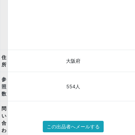
住
大阪府
所
参
照
554人
数
問
い
合
この出品者へメールする
わ