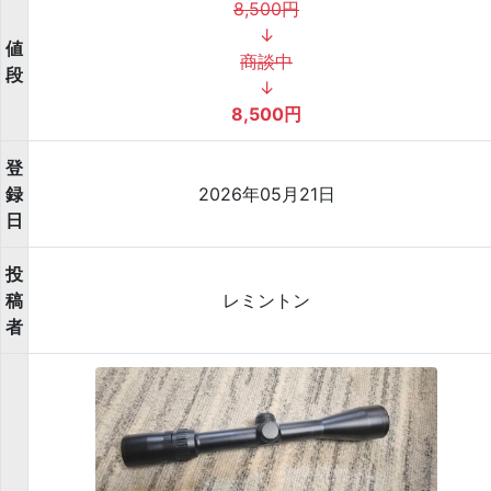
8,500円
↓
値
商談中
段
↓
8,500円
登
録
2026年05月21日
日
投
稿
レミントン
者