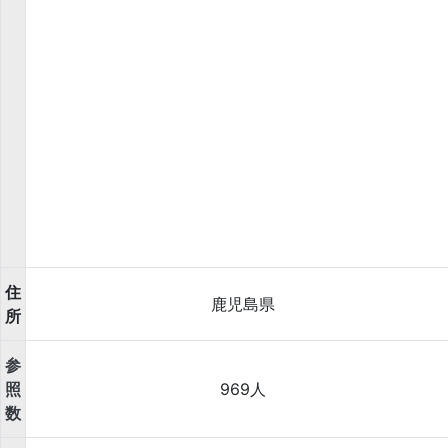
住
鹿児島県
所
参
照
969人
数