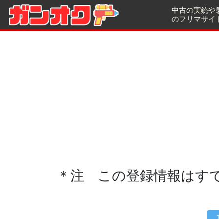
中古の実銃や
のフリマサイ
＊注 この登録情報はす