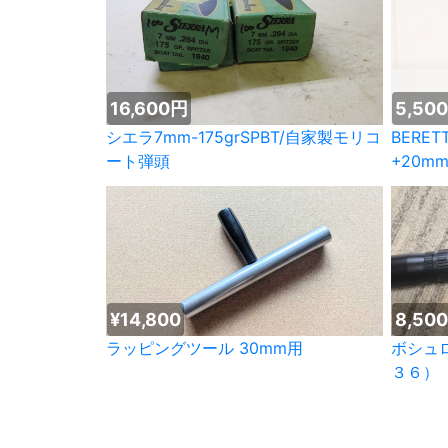
16,600円
5,50
シエラ7mm-175grSPBT/自家製モリコ
BERET
ート弾頭
+20mm
¥14,800
8,50
ラッピングツール 30mm用
ボシュ
３６）