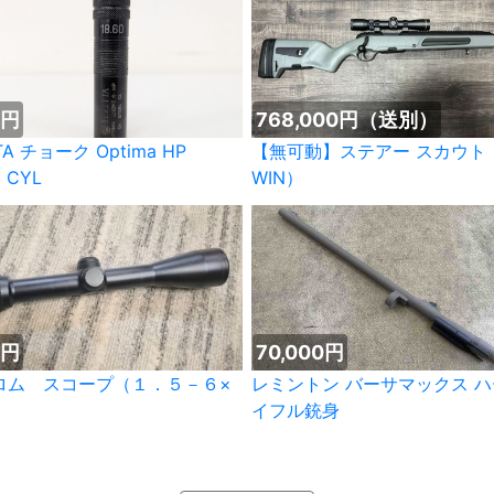
0円
768,000円（送別）
TA チョーク Optima HP
【無可動】ステアー スカウト（
 CYL
WIN）
0円
70,000円
ロム スコープ（１．５－６×
レミントン バーサマックス 
イフル銃身