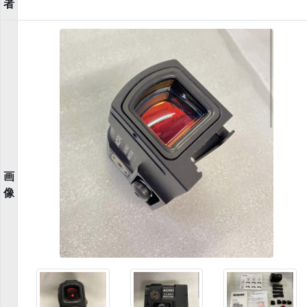
者
画
像