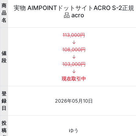
商
実物 AIMPOINTドットサイトACRO S-2正規
品
品 acro
名
113,000円
↓
108,000円
値
↓
段
103,000円
↓
現在取引中
登
録
2026年05月10日
日
投
稿
ゆう