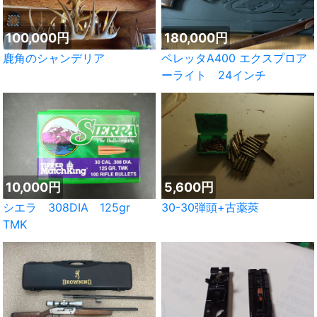
100,000円
180,000円
鹿角のシャンデリア
ベレッタA400 エクスプロア
ーライト 24インチ
10,000円
5,600円
シエラ 308DIA 125gr
30-30弾頭+古薬莢
TMK