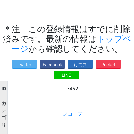
＊注 この登録情報はすでに削除
済みです。最新の情報は
トップペ
ージ
から確認してください。
Twitter
Facebook
はてブ
Pocket
LINE
ID
7452
カ
テ
スコープ
ゴ
リ