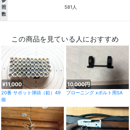
参
照
581人
数
この商品を見ている人におすすめ
¥11,000
10,000円
20番 サボット弾頭（鉛）49
ブローニング xボルト用SA
個