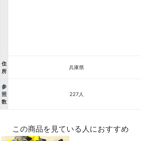
住
兵庫県
所
参
照
227人
数
この商品を見ている人におすすめ