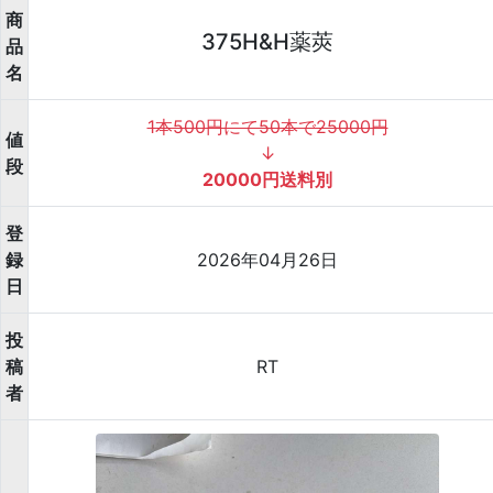
商
375H&H薬莢
品
名
1本500円にて50本で25000円
値
↓
段
20000円送料別
登
録
2026年04月26日
日
投
稿
RT
者