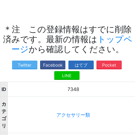
＊注 この登録情報はすでに削除
済みです。最新の情報は
トップペ
ージ
から確認してください。
Twitter
Facebook
はてブ
Pocket
LINE
ID
7348
カ
テ
アクセサリー類
ゴ
リ