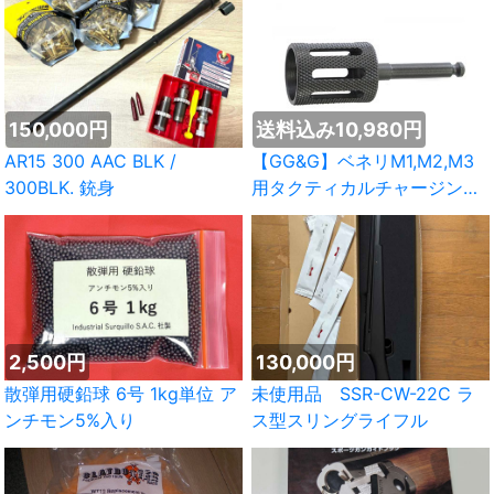
150,000円
送料込み10,980円
AR15 300 AAC BLK /
【GG&G】ベネリM1,M2,M3
300BLK. 銃身
用タクティカルチャージング
ハンドル
2,500円
130,000円
散弾用硬鉛球 6号 1kg単位 ア
未使用品 SSR-CW-22C ラ
ンチモン5%入り
ス型スリングライフル