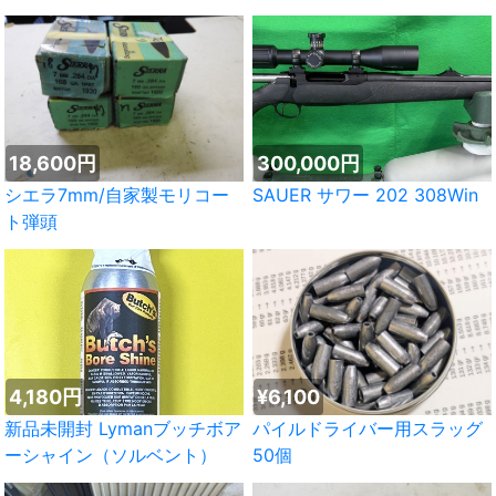
18,600円
300,000円
シエラ7mm/自家製モリコー
SAUER サワー 202 308Win
ト弾頭
4,180円
¥6,100
新品未開封 Lymanブッチボア
パイルドライバー用スラッグ
ーシャイン（ソルベント）
50個