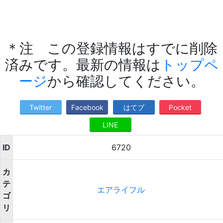
＊注 この登録情報はすでに削除
済みです。最新の情報は
トップペ
ージ
から確認してください。
Twitter
Facebook
はてブ
Pocket
LINE
ID
6720
カ
テ
エアライフル
ゴ
リ