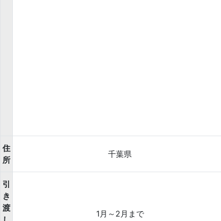
住
千葉県
所
引
き
渡
1月～2月まで
し