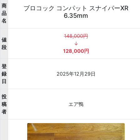
商
ブロコック コンパット スナイパーXR
品
6.35mm
名
148,000円
値
↓
段
128,000円
登
録
2025年12月29日
日
投
稿
エア鴨
者