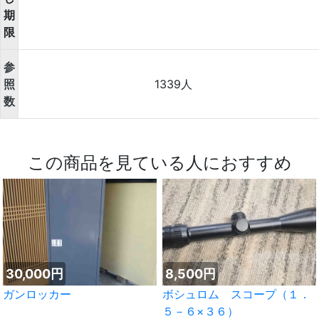
期
限
参
照
1339人
数
この商品を見ている人におすすめ
30,000円
8,500円
ガンロッカー
ボシュロム スコープ（１．
５－６×３６）