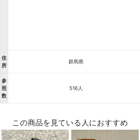
住
群馬県
所
参
照
516人
数
この商品を見ている人におすすめ