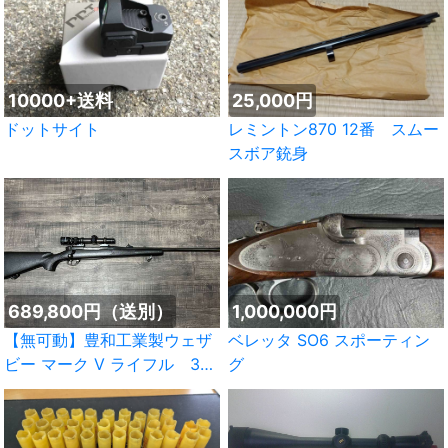
10000+送料
25,000円
ドットサイト
レミントン870 12番 スムー
スボア銃身
689,800円（送別）
1,000,000円
【無可動】豊和工業製ウェザ
ベレッタ SO6 スポーティン
ビー マーク V ライフル 30-
グ
06