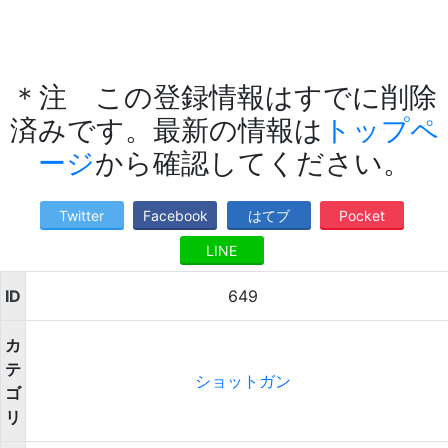
＊注 この登録情報はすでに削除
済みです。最新の情報は
トップペ
ージ
から確認してください。
Twitter
Facebook
はてブ
Pocket
LINE
ID
649
カ
テ
ショットガン
ゴ
リ