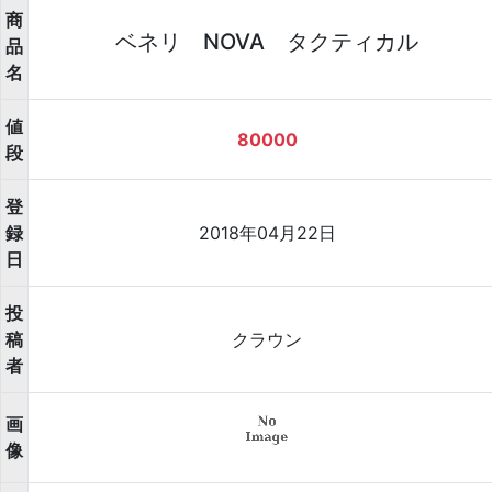
商
ベネリ NOVA タクティカル
品
名
値
80000
段
登
録
2018年04月22日
日
投
稿
クラウン
者
画
像