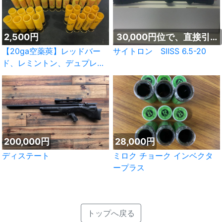
2,500円
30,000円位で、直接引取
なら1割引
【20ga空薬莢】レッドバー
サイトロン SⅡSS 6.5-20
ド、レミントン、デュプレク
ス
200,000円
28,000円
ディステート
ミロク チョーク インベクタ
ープラス
トップへ戻る