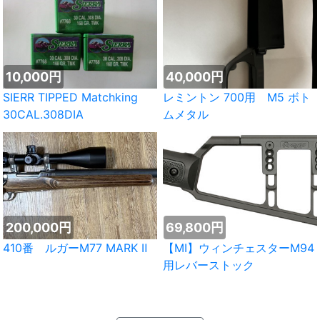
10,000円
40,000円
SIERR TIPPED Matchking
レミントン 700用 M5 ボト
30CAL.308DIA
ムメタル
200,000円
69,800円
410番 ルガーM77 MARK Ⅱ
【MI】ウィンチェスターM94
用レバーストック