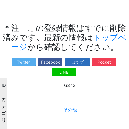
＊注 この登録情報はすでに削除
済みです。最新の情報は
トップペ
ージ
から確認してください。
Twitter
Facebook
はてブ
Pocket
LINE
ID
6342
カ
テ
その他
ゴ
リ