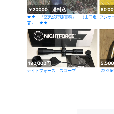
￥20000 送料込
60.
★★ 『空気銃狩猟百科』 （山口進
フジオ
著） ★★
190,000円
5,50
ナイトフォース スコープ
.22-2