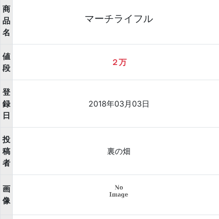
商
マーチライフル
品
名
値
２万
段
登
録
2018年03月03日
日
投
稿
裏の畑
者
画
像