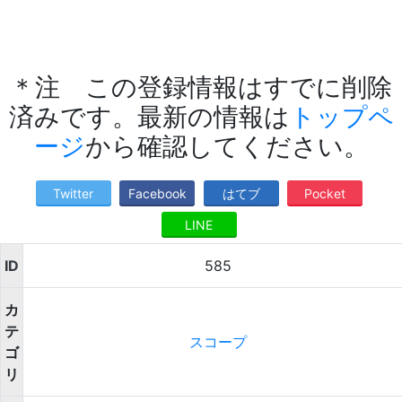
＊注 この登録情報はすでに削除
済みです。最新の情報は
トップペ
ージ
から確認してください。
Twitter
Facebook
はてブ
Pocket
LINE
ID
585
カ
テ
スコープ
ゴ
リ