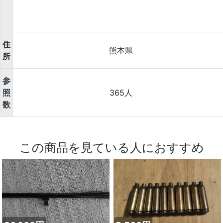
住
熊本県
所
参
照
365人
数
この商品を見ている人におすすめ