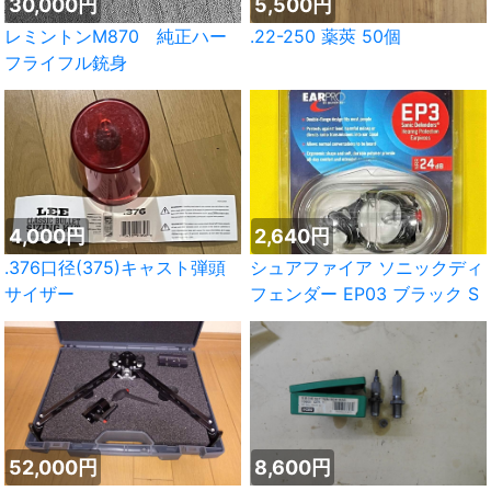
30,000円
5,500円
レミントンM870 純正ハー
.22-250 薬莢 50個
フライフル銃身
4,000円
2,640円
.376口径(375)キャスト弾頭
シュアファイア ソニックディ
サイザー
フェンダー EP03 ブラック S
52,000円
8,600円