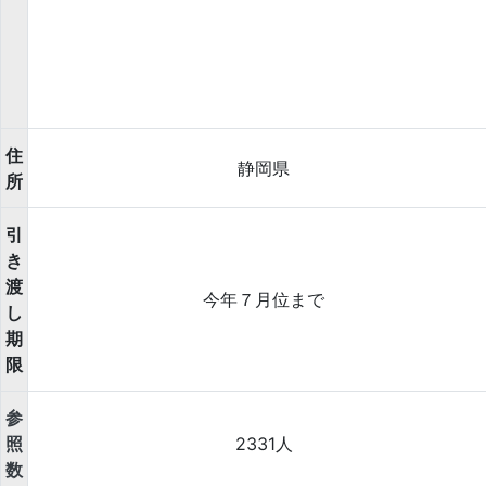
住
静岡県
所
引
き
渡
今年７月位まで
し
期
限
参
照
2331人
数