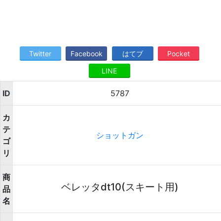
Twitter
Facebook
はてブ
Pocket
LINE
ID
5787
カ
テ
ショットガン
ゴ
リ
商
ベレッタdt10(スキート用)
品
名