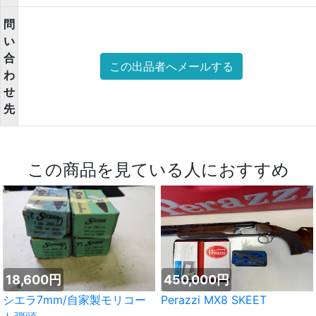
問
い
合
この出品者へメールする
わ
せ
先
この商品を見ている人におすすめ
18,600円
450,000円
シエラ7mm/自家製モリコー
Perazzi MX8 SKEET