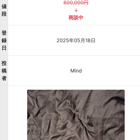
600,000円
値
↓
段
商談中
登
録
2025年05月18日
日
投
稿
Mind
者