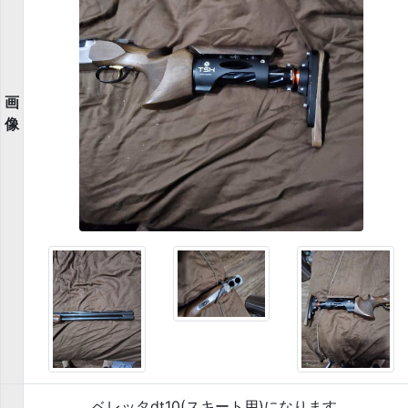
画
像
ベレッタdt10(スキート用)になります。