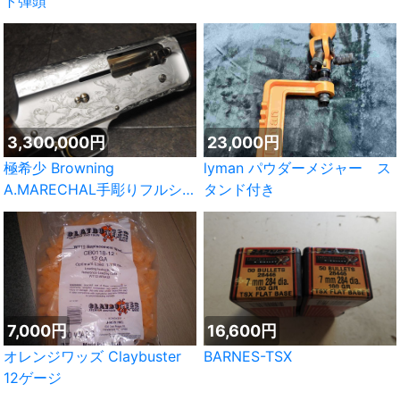
ト弾頭
3,300,000円
23,000円
極希少 Browning
lyman パウダーメジャー ス
A.MARECHAL手彫りフルシー
タンド付き
ン自動銃
7,000円
16,600円
オレンジワッズ Claybuster
BARNES-TSX
12ゲージ