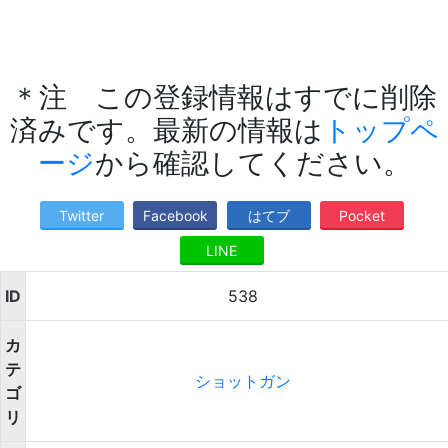
＊注 この登録情報はすでに削除
済みです。最新の情報は
トップペ
ージ
から確認してください。
Twitter
Facebook
はてブ
Pocket
LINE
ID
538
カ
テ
ショットガン
ゴ
リ