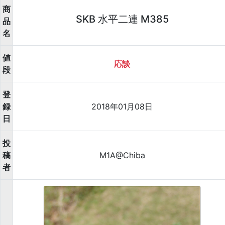
商
SKB 水平二連 M385
品
名
値
応談
段
登
録
2018年01月08日
日
投
稿
M1A@Chiba
者