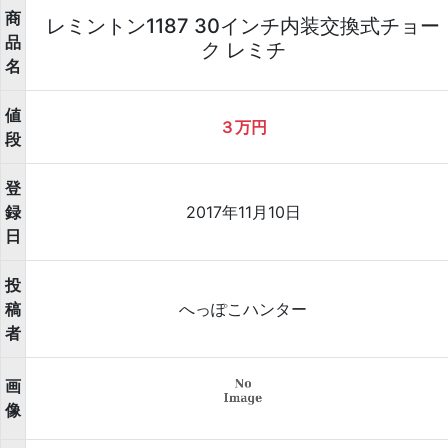
商
レミントン1187 30インチ内装交換式チョー
品
ク レミチ
名
値
３万円
段
登
録
2017年11月10日
日
投
稿
へっぽこハンター
者
画
像