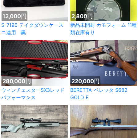
12,000円
2,800円
S-7190 テイクダウンケース
新品未開封 カモフォーム 11種
ニ連用 黒
類在庫有り
280,000円
220,000円
ウィンチェスターSX3レッド
BERETTA-ベレッタ S682
パフォーマンス
GOLD E