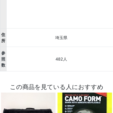
住
埼玉県
所
参
照
482人
数
この商品を見ている人におすすめ