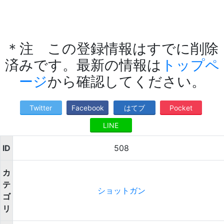
＊注 この登録情報はすでに削除
済みです。最新の情報は
トップペ
ージ
から確認してください。
Twitter
Facebook
はてブ
Pocket
LINE
ID
508
カ
テ
ショットガン
ゴ
リ