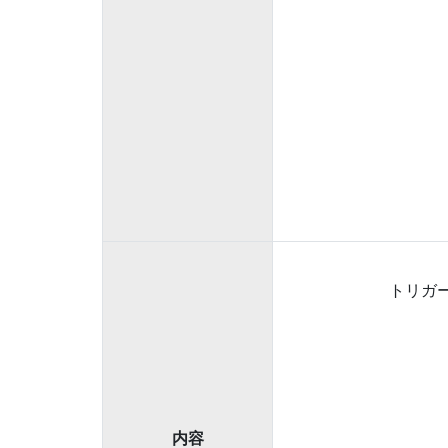
トリガ
内容