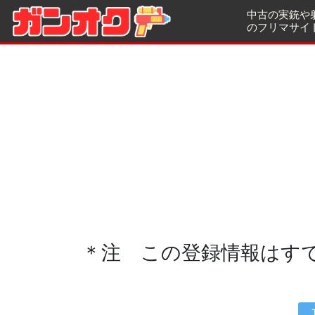
中古の実銃や
のフリマサイ
＊注 この登録情報はす