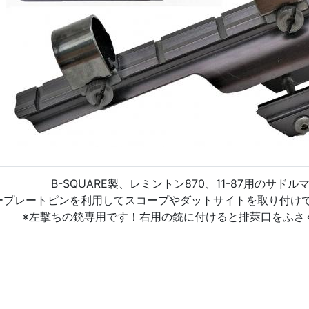
B-SQUARE製、レミントン870、11-87用のサド
ープレートピンを利用してスコープやダットサイトを取り付け
※左撃ちの銃専用です！右用の銃に付けると排莢口をふさ