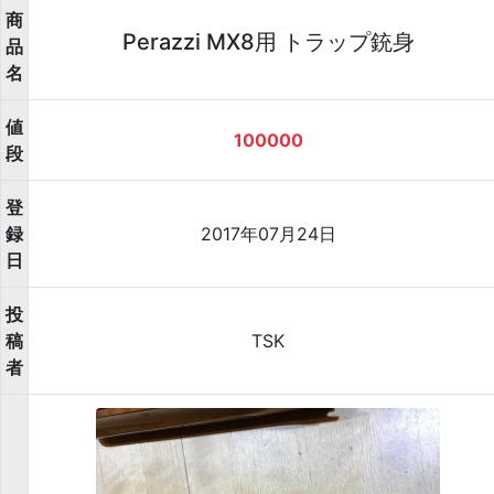
商
Perazzi MX8用 トラップ銃身
品
名
値
100000
段
登
録
2017年07月24日
日
投
稿
TSK
者