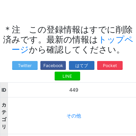
＊注 この登録情報はすでに削除
済みです。最新の情報は
トップペ
ージ
から確認してください。
Twitter
Facebook
はてブ
Pocket
LINE
ID
449
カ
テ
その他
ゴ
リ