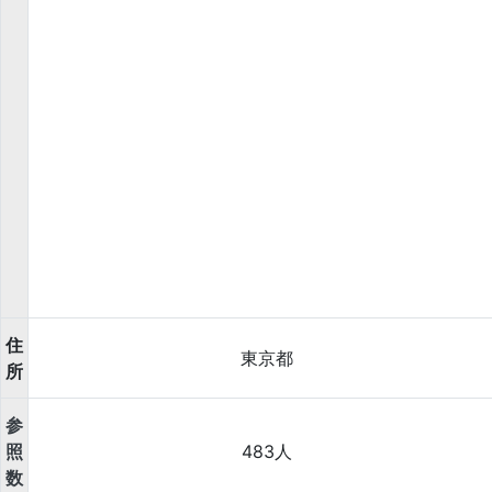
住
東京都
所
参
照
483人
数