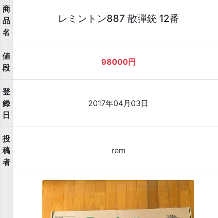
商
レミントン887 散弾銃 12番
品
名
値
98000円
段
登
録
2017年04月03日
日
投
稿
rem
者