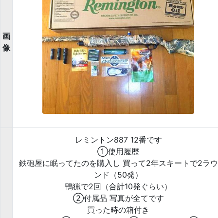
画
像
レミントン887 12番です
①使用履歴
鉄砲屋に眠ってたのを購入し 買って2年スキートで2ラウ
ンド（50発）
鴨猟で2回（合計10発ぐらい）
②付属品 写真が全てです
買った時の箱付き