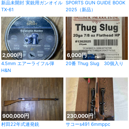
新品未開封 実銃用ガンオイル
SPORTS GUN GUIDE BOOK
TX-61
2025（新品）
2,000円
6,000円
4.5mm エアーライフル弾
20番 Thug Slug 30個入り
H&N
900,000円
230,000円
村田22年式連発銃
サコーs491 6mmppc