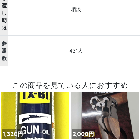
渡
相談
し
期
限
参
照
431人
数
この商品を見ている人におすすめ
1,320円
2,000円