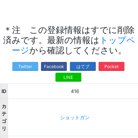
＊注 この登録情報はすでに削除
済みです。最新の情報は
トップペ
ージ
から確認してください。
Twitter
Facebook
はてブ
Pocket
LINE
ID
416
カ
テ
ショットガン
ゴ
リ