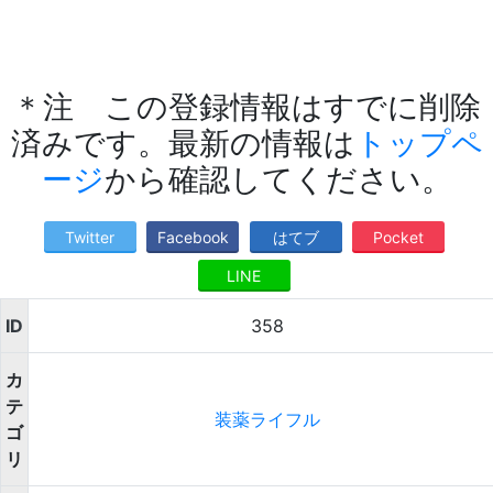
＊注 この登録情報はすでに削除
済みです。最新の情報は
トップペ
ージ
から確認してください。
Twitter
Facebook
はてブ
Pocket
LINE
ID
358
カ
テ
装薬ライフル
ゴ
リ