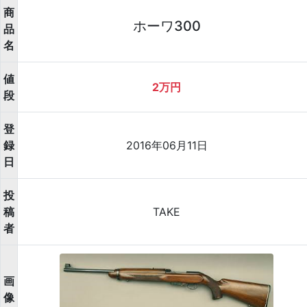
商
ホーワ300
品
名
値
2万円
段
登
録
2016年06月11日
日
投
稿
TAKE
者
画
像