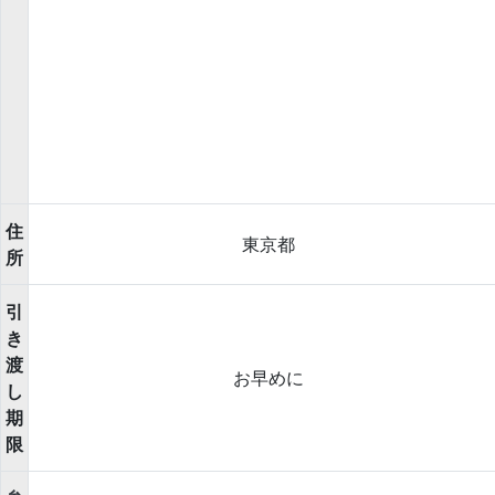
住
東京都
所
引
き
渡
お早めに
し
期
限