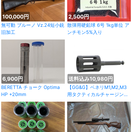
100,000円
2,500円
無可動 ブルーノ Vz.24短小銃
散弾用硬鉛球 6号 1kg単位 ア
旧加工
ンチモン5%入り
6,900円
送料込み10,980円
BERETTA チョーク Optima
【GG&G】ベネリM1,M2,M3
HP +20mm
用タクティカルチャージング
ハンドル