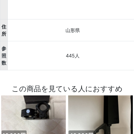
住
山形県
所
参
照
445人
数
この商品を見ている人におすすめ