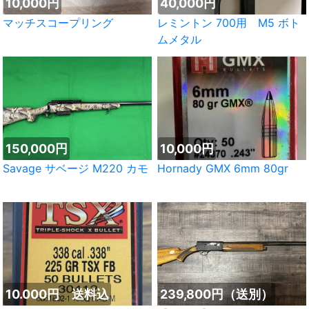
10,000円
40,000円
マッチスコープリング
レミントン 700用 M5 ボト
ムメタル
150,000円
10,000円
Savage サベージ M220 カモ
Hornady GMX 6mm 80gr
10.000円 送料込
239,800円（送別）