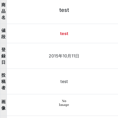
商
test
品
名
値
test
段
登
録
2015年10月11日
日
投
稿
test
者
画
像