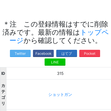
＊注 この登録情報はすでに削除
済みです。最新の情報は
トップペ
ージ
から確認してください。
Twitter
Facebook
はてブ
Pocket
LINE
ID
315
カ
テ
ショットガン
ゴ
リ