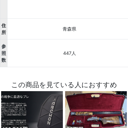
住
青森県
所
参
照
447人
数
この商品を見ている人におすすめ