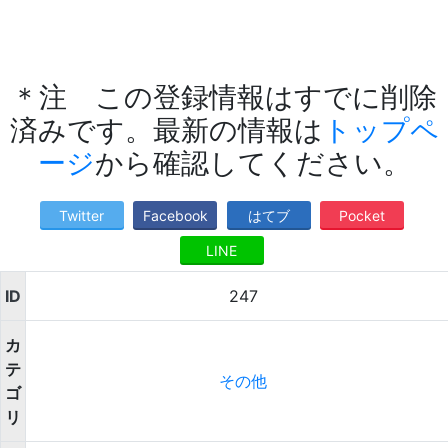
＊注 この登録情報はすでに削除
済みです。最新の情報は
トップペ
ージ
から確認してください。
Twitter
Facebook
はてブ
Pocket
LINE
ID
247
カ
テ
その他
ゴ
リ