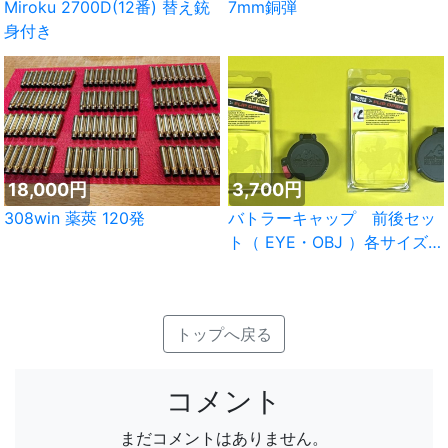
Miroku 2700D(12番) 替え銃
7mm銅弾
身付き
18,000円
3,700円
308win 薬莢 120発
バトラーキャップ 前後セッ
ト（ EYE・OBJ ）各サイズあ
り
トップへ戻る
コメント
まだコメントはありません。