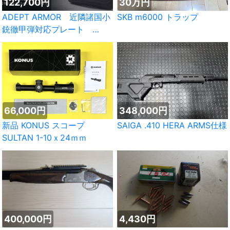
122,700円
30万円
ADEPT ARMOR 近隣諸国小
SKB m6000 トラップ
銃徹甲弾対応プレート
Archon
66,000円
348,000円
新品 KONUS スコープ
SAIGA .410 HERA ARMS仕様
SULTAN 1-10ｘ24ｍｍ
400,000円
4,430円