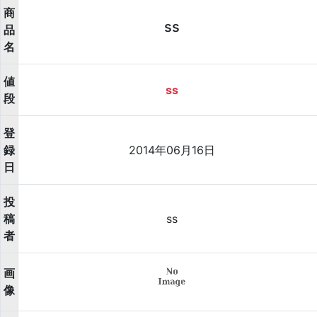
商
ss
品
名
値
ss
段
登
録
2014年06月16日
日
投
稿
ss
者
画
像