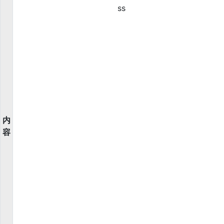
ss
内
容