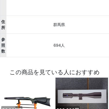
住
群馬県
所
参
照
694人
数
この商品を見ている人におすすめ