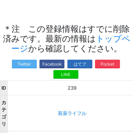
＊注 この登録情報はすでに削除
済みです。最新の情報は
トップペ
ージ
から確認してください。
Twitter
Facebook
はてブ
Pocket
LINE
ID
239
カ
テ
装薬ライフル
ゴ
リ