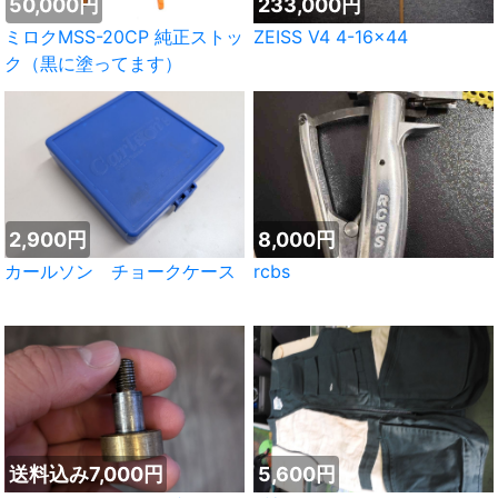
50,000円
233,000円
ミロクMSS-20CP 純正ストッ
ZEISS V4 4-16×44
ク（黒に塗ってます）
2,900円
8,000円
カールソン チョークケース
rcbs
送料込み7,000円
5,600円