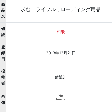
商
求む！ライフルリローディング用品
品
名
値
相談
段
登
録
2013年12月21日
日
投
稿
射撃組
者
画
像