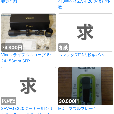
薬莢全般
410番ヘイムSR 20 おまけ多
数
74,800円
相談
Vixen ライフルスコープ 6-
ベレッタDT11の松葉バネ
24×58mm SFP
応相談
30,000円
SAVAGE220ターキー用シリ
MDT マズルブレーキ