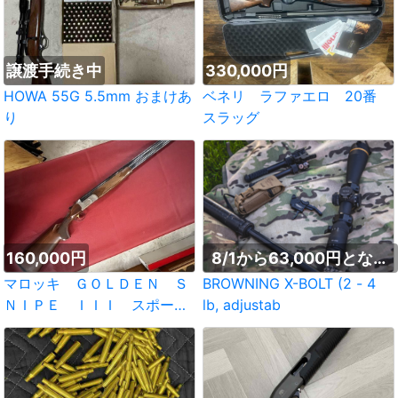
譲渡手続き中
330,000円
HOWA 55G 5.5mm おまけあ
ベネリ ラファエロ 20番
り
スラッグ
160,000円
8/1から63,000円となり
ます。
マロッキ ＧＯＬＤＥＮ Ｓ
BROWNING X-BOLT (2 - 4
ＮＩＰＥ ＩＩＩ スポーテ
lb, adjustab
ィング