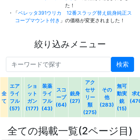
た！
・「
ベレッタ391ウリカ 12番スラッグ替え銃身純正ス
コープマウント付き
」の価格が変更されました！
絞り込みメニュー
検索
アク
エア
ショ
装薬
無可
スコ
セサ
その
全
ライ
ット
ライ
銃身
動実
求
ープ
リー
他
て
フル
ガン
フル
(27)
銃
(47
(64)
類
(283)
(57)
(177)
(43)
(15)
(275)
全ての掲載一覧(2ページ目)