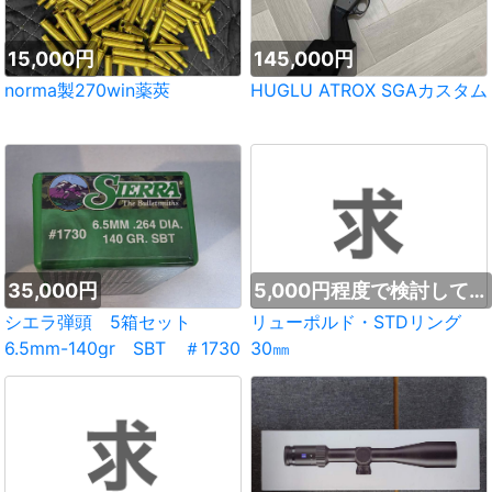
15,000円
145,000円
norma製270win薬莢
HUGLU ATROX SGAカスタム
35,000円
5,000円程度で検討してお
ります。
シエラ弾頭 5箱セット
リューポルド・STDリング
6.5mm-140gr SBT ＃1730
30㎜