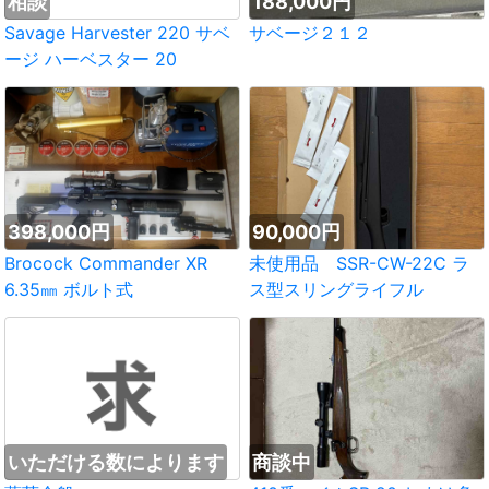
相談
188,000円
Savage Harvester 220 サベ
サベージ２１２
ージ ハーベスター 20
398,000円
90,000円
Brocock Commander XR
未使用品 SSR-CW-22C ラ
6.35㎜ ボルト式
ス型スリングライフル
いただける数によります
商談中