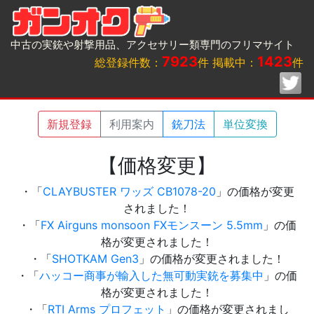
中古の実銃や射撃用品、アクセサリー類専門のフリマサイト
7923
1423
総登録件数：
件 掲載中：
件
新規登録
利用案内
銃刀法
単位変換
【価格変更】
・「
CLAYBUSTER ワッズ CB1078-20
」の価格が変更
されました！
・「
FX Airguns monsoon FXモンスーン 5.5mm
」の価
格が変更されました！
・「
SHOTKAM Gen3
」の価格が変更されました！
・「
ハッコー商事が輸入した無可動実銃を募集中
」の価
格が変更されました！
・「
RTI Arms プロフェット
」の価格が変更されまし