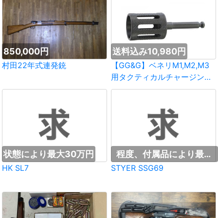
850,000円
送料込み10,980円
村田22年式連発銃
【GG&G】ベネリM1,M2,M3
用タクティカルチャージング
ハンドル
状態により最大30万円
程度、付属品により最大
50万円
HK SL7
STYER SSG69