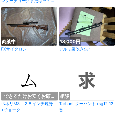
ンダーチョークまたはライフ
リングチョー
商談中
18,000円
FXサイクロン
アルミ製吹き矢？
できるだけお安くお願い
相談
します。
ベネリM3 ２８インチ銃身
Tarhunt ターハント rsg12 12
+チョーク
番